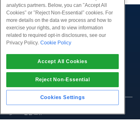
analytics partners. Below, you can "Accept All
Cookies" or "Reject Non-Essential" cookies. For
제품
more details on the data we process and how to
exercise your rights, and to view information
웹 호스팅
서비스
related to required opt-in disclosures, see our
비즈니스 호스팅
Privacy Policy.
Cookie Policy
웹 사이트 마이그레이션
리셀러 호스팅
커뮤니티
화이트 라벨 리셀러
제품 문서
회사
Accept All Cookies
관리되는 리눅스 VPS
튜토리얼
회사 소개
관리되지 않는 리눅스 VPS
적법한
블로그
문의하기
Reject Non-Essential
관리 창 VPS
서비스 약관
지원하다
데이터 센터
관리되지 않는 Windows VPS
개인 정보 정책
프레스
우리와 함께 라이브 채팅
Cookies Settings
클라우드 서버
법 집행
제휴 프로그램
지원권을 엽니 다
© 2010-2026 Hostwinds, ㅏ HostPapa Inc. 회사.
로드 밸런서
제휴 계약
판권 소유.
우리에게 이메일 보내기
블록 스토리지
우리에게 전화하십시오 (888) 404-1279
개체 스토리지
SSL 인증서