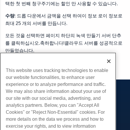
택한 첫 번째 청구주기에는 할인 만 사용할 수 있습니다.
수량
: 드롭 다운에서 금액을 선택 하여이 정보 로이 정보로
최대 25 개의 서버를 만듭니다.
모든 것을 선택하면 페이지 하단의 녹색 만들기 서버 단추
를 클릭하십시오.축하합니다!클라우드 서버를 성공적으로
만들었습니다.
부 URL
This website uses tracking technologies to enable
our website functionalities, to enhance user
experience or to analyze performance and traffic.
We may also share information about your use of
제품
our site with our social media, advertising, and
웹 호스팅
analytics partners. Below, you can "Accept All
서비스
비즈니스 호스팅
Cookies" or "Reject Non-Essential" cookies. For
웹 사이트 마이그레이션
more details on the data we process and how to
리셀러 호스팅
커뮤니티
exercise your rights, and to view information
화이트 라벨 리셀러
제품 문서