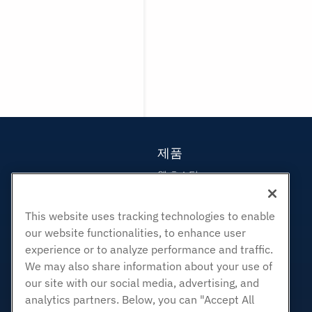
제품
웹 호스팅
비즈니스 호스팅
리셀러 호스팅
This website uses tracking technologies to enable
our website functionalities, to enhance user
화이트 라벨 리셀러
experience or to analyze performance and traffic.
관리되는 리눅스 VPS
We may also share information about your use of
관리되지 않는 리눅스 VPS
our site with our social media, advertising, and
관리 창 VPS
analytics partners. Below, you can "Accept All