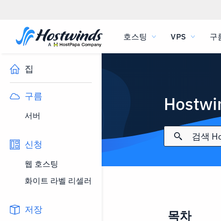
호스팅
VPS
구
집
구름
Hostw
서버
신청
웹 호스팅
화이트 라벨 리셀러
저장
목차