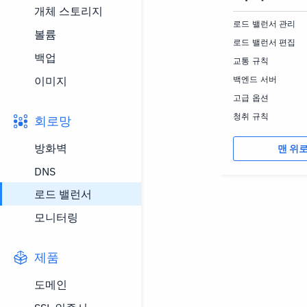
개체 스토리지
로드 밸런서 관리
볼륨
로드 밸런서 편집
백업
교통 규칙
이미지
백엔드 서버
고급 옵션
청취 규칙
회로망
방화벽
맨 위
DNS
로드 밸런서
모니터링
제품
도메인