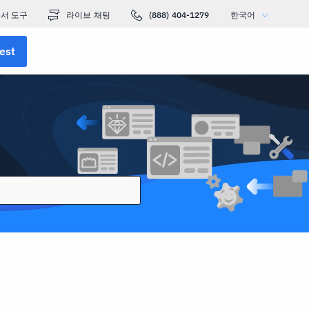
서 도구
라이브 채팅
(888) 404-1279
한국어
est
리