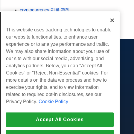
cryptocurrency 지불 관리
부 URL
This website uses tracking technologies to enable
our website functionalities, to enhance user
experience or to analyze performance and traffic.
We may also share information about your use of
제품
our site with our social media, advertising, and
웹 호스팅
analytics partners. Below, you can "Accept All
서비스
비즈니스 호스팅
Cookies" or "Reject Non-Essential" cookies. For
웹 사이트 마이그레이션
more details on the data we process and how to
리셀러 호스팅
커뮤니티
exercise your rights, and to view information
화이트 라벨 리셀러
제품 문서
회사
related to required opt-in disclosures, see our
관리되는 리눅스 VPS
튜토리얼
Privacy Policy.
Cookie Policy
회사 소개
관리되지 않는 리눅스 VPS
적법한
블로그
문의하기
관리 창 VPS
서비스 약관
지원하다
데이터 센터
Accept All Cookies
관리되지 않는 Windows VPS
개인 정보 정책
프레스
우리와 함께 라이브 채팅
클라우드 서버
법 집행