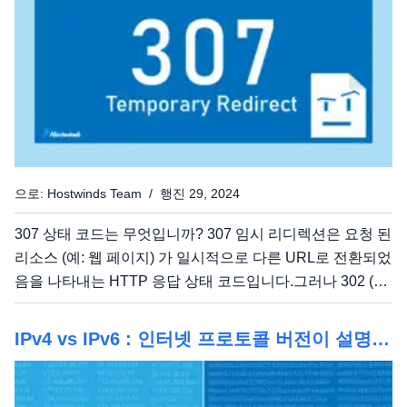
퓨터, 스마트 폰 또는 태블릿과...
으로: Hostwinds Team / 행진 29, 2024
307 상태 코드는 무엇입니까? 307 임시 리디렉션은 요청 된
리소스 (예: 웹 페이지) 가 일시적으로 다른 URL로 전환되었
음을 나타내는 HTTP 응답 상태 코드입니다.그러나 302 (발
견) 또는 303 (다른 사람 참조) 과 같은 유사한 임시 리디렉
션 상태 코드와 달리 클라이언트 (예: 웹 브라우저) 는 원래
IPv4 vs IPv6 : 인터넷 프로토콜 버전이 설명되
요청과 마찬가지로 새 URL에 대해 동일한 HTTP 요청 방법
었습니다
을 계속 사용하라는 지시를받습니다 .. 간단히 말해서 서버
가 브라우저의 요청에 따라 307 상태 코드를 보낼 때...