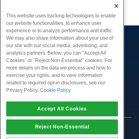
무엇입니까? Reverse DNS는 서버의 ID를 확인하는 데 도
...
...
1
8
14
움이됩니다.본질적으로 서버에 연결하려는 도메인의 정당
This website uses tracking technologies to enable
성을 확인하는 데 사용되는 보안 조치입니다.RDNS 조회는
our website functionalities, to enhance user
이메일 서버에서 가장 일반적으로 메시지 소스를 인증하고
experience or to analyze performance and traffic.
스팸을...
We may also share information about your use of
제품
our site with our social media, advertising, and
웹 호스팅
analytics partners. Below, you can "Accept All
서비스
비즈니스 호스팅
Cookies" or "Reject Non-Essential" cookies. For
웹 사이트 마이그레이션
more details on the data we process and how to
리셀러 호스팅
커뮤니티
exercise your rights, and to view information
화이트 라벨 리셀러
제품 문서
회사
related to required opt-in disclosures, see our
관리되는 리눅스 VPS
튜토리얼
Privacy Policy.
Cookie Policy
회사 소개
관리되지 않는 리눅스 VPS
적법한
블로그
문의하기
관리 창 VPS
서비스 약관
지원하다
데이터 센터
Accept All Cookies
관리되지 않는 Windows VPS
개인 정보 정책
프레스
우리와 함께 라이브 채팅
클라우드 서버
법 집행
제휴 프로그램
지원권을 엽니 다
Reject Non-Essential
© 2010-2026 Hostwinds, ㅏ HostPapa Inc. 회사.
로드 밸런서
제휴 계약
판권 소유.
우리에게 이메일 보내기
블록 스토리지