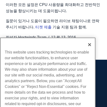
이러한 모든 설정은 CPU 사용량을 최대화하고 전반적인
성능을 향상시키는 데 도움이됩니다.
질문이 있거나 도움이 필요하면 라이브 채팅이나로 연락
주시기 바랍니다.
티켓 제출
기술 지원 팀과 함께.
작성자
Hostwinds Team
/
12 월 13, 2016
부 URL
This website uses tracking technologies to enable
our website functionalities, to enhance user
experience or to analyze performance and traffic.
We may also share information about your use of
제품
our site with our social media, advertising, and
웹 호스팅
analytics partners. Below, you can "Accept All
서비스
비즈니스 호스팅
Cookies" or "Reject Non-Essential" cookies. For
웹 사이트 마이그레이션
more details on the data we process and how to
리셀러 호스팅
커뮤니티
exercise your rights, and to view information
화이트 라벨 리셀러
제품 문서
회사
related to required opt-in disclosures, see our
관리되는 리눅스 VPS
튜토리얼