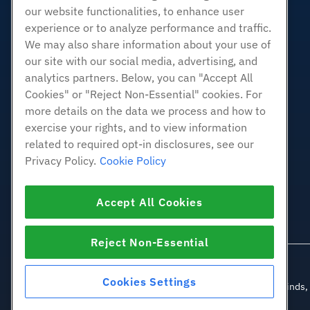
our website functionalities, to enhance user
화이트 라벨 리셀러
experience or to analyze performance and traffic.
관리되는 리눅스 VPS
We may also share information about your use of
관리되지 않는 리눅스 VPS
our site with our social media, advertising, and
관리 창 VPS
analytics partners. Below, you can "Accept All
Cookies" or "Reject Non-Essential" cookies. For
관리되지 않는 Windows VPS
more details on the data we process and how to
클라우드 서버
exercise your rights, and to view information
로드 밸런서
related to required opt-in disclosures, see our
블록 스토리지
Privacy Policy.
Cookie Policy
개체 스토리지
SSL 인증서
Accept All Cookies
웹 응용 프로그램 호스팅
Reject Non-Essential
Cookies Settings
© 2010-2026 Hostwind