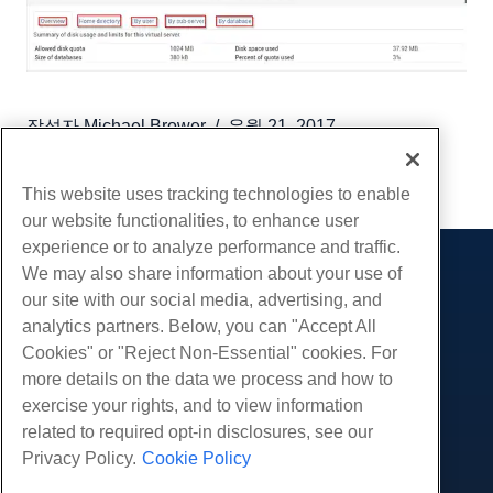
작성자
Michael Brower
/
유월 21, 2017
부 URL
This website uses tracking technologies to enable
our website functionalities, to enhance user
experience or to analyze performance and traffic.
We may also share information about your use of
제품
our site with our social media, advertising, and
웹 호스팅
analytics partners. Below, you can "Accept All
서비스
비즈니스 호스팅
Cookies" or "Reject Non-Essential" cookies. For
웹 사이트 마이그레이션
more details on the data we process and how to
리셀러 호스팅
커뮤니티
exercise your rights, and to view information
화이트 라벨 리셀러
제품 문서
회사
related to required opt-in disclosures, see our
관리되는 리눅스 VPS
튜토리얼
Privacy Policy.
Cookie Policy
회사 소개
관리되지 않는 리눅스 VPS
적법한
블로그
문의하기