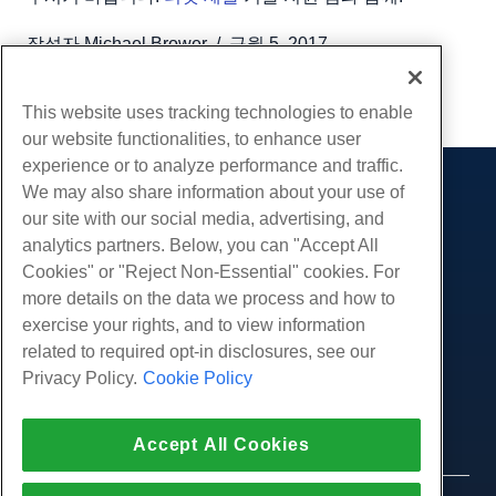
작성자
Michael Brower
/
구월 5, 2017
부 URL
This website uses tracking technologies to enable
our website functionalities, to enhance user
experience or to analyze performance and traffic.
We may also share information about your use of
제품
our site with our social media, advertising, and
웹 호스팅
analytics partners. Below, you can "Accept All
서비스
비즈니스 호스팅
Cookies" or "Reject Non-Essential" cookies. For
웹 사이트 마이그레이션
more details on the data we process and how to
리셀러 호스팅
커뮤니티
exercise your rights, and to view information
화이트 라벨 리셀러
제품 문서
회사
related to required opt-in disclosures, see our
관리되는 리눅스 VPS
튜토리얼
Privacy Policy.
Cookie Policy
회사 소개
관리되지 않는 리눅스 VPS
적법한
블로그
문의하기
관리 창 VPS
서비스 약관
지원하다
데이터 센터
Accept All Cookies
관리되지 않는 Windows VPS
개인 정보 정책
프레스
우리와 함께 라이브 채팅
클라우드 서버
법 집행