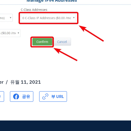
er
/
유월 11, 2021
유
공유
부 URL