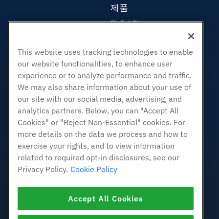
제품
웹 호스팅
비즈니스 호스팅
리셀러 호스팅
This website uses tracking technologies to enable
our website functionalities, to enhance user
화이트 라벨 리셀러
experience or to analyze performance and traffic.
관리되는 리눅스 VPS
We may also share information about your use of
관리되지 않는 리눅스 VPS
our site with our social media, advertising, and
관리 창 VPS
analytics partners. Below, you can "Accept All
Cookies" or "Reject Non-Essential" cookies. For
관리되지 않는 Windows VPS
more details on the data we process and how to
클라우드 서버
exercise your rights, and to view information
로드 밸런서
related to required opt-in disclosures, see our
블록 스토리지
Privacy Policy.
Cookie Policy
개체 스토리지
SSL 인증서
Accept All Cookies
웹 응용 프로그램 호스팅