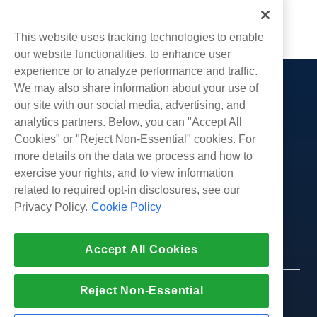
...
1
5
는 방법을 다룹니다. 1 단계: .NET 프레임 워크가 이미 설치되어
있는지 확인하십시오...
This website uses tracking technologies to enable
our website functionalities, to enhance user
experience or to analyze performance and traffic.
We may also share information about your use of
제품
our site with our social media, advertising, and
웹 호스팅
analytics partners. Below, you can "Accept All
서비스
비즈니스 호스팅
Cookies" or "Reject Non-Essential" cookies. For
웹 사이트 마이그레이션
more details on the data we process and how to
리셀러 호스팅
커뮤니티
exercise your rights, and to view information
화이트 라벨 리셀러
제품 문서
회사
related to required opt-in disclosures, see our
관리되는 리눅스 VPS
튜토리얼
Privacy Policy.
Cookie Policy
회사 소개
관리되지 않는 리눅스 VPS
적법한
블로그
문의하기
관리 창 VPS
서비스 약관
지원하다
데이터 센터
Accept All Cookies
관리되지 않는 Windows VPS
개인 정보 정책
프레스
우리와 함께 라이브 채팅
클라우드 서버
법 집행
제휴 프로그램
지원권을 엽니 다
Reject Non-Essential
© 2010-2026 Hostwinds, ㅏ HostPapa Inc. 회사.
로드 밸런서
제휴 계약
판권 소유.
우리에게 이메일 보내기
블록 스토리지