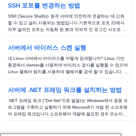
(또는 동등한) 및 개발 목적으로 PHP로 구성됩니다. 우리 웹의
SSH 포트를 변경하는 방법
경우 공유, 리셀러 및 화이트 레이블 리셀러 웹 호스팅 서비스,
우리는 Apache CentOS 7 운영 체제에서 실행되는 서버.우리의
SSH (Secure Shell)는 원격 서버에 안전하게 연결하는 데 신뢰
사업 반면에 웹...
할 수 있고 널리 사용되는 방법입니다.기본적으로 포트 22에서
자주 알려진 포트는 자동화 된 봇과 악의적 인 로그인 시도로 자
주 타겟팅됩니다.다른 포트로 전환해도 서버가 무적으로 만들어
지지는 않지만 원치 않는 트래픽을 크게 줄이고 전반적인 보안
서버에서 바이러스 스캔 실행
자세를 개선하는 데 도움이 될 수 있습니다. 이 튜토리얼에서는
서버의 SSH 포트를 안전하게 변경하는 단계를 안내합니다.그 과
내 Linux 서버에서 바이러스를 어떻게 검색합니까? Linux 기반
정에서 새 포트를 선택하고 방화벽 규칙을...
환경에서 clamav를 사용하여 바이러스 검사를 실행할 수 있으며
Linux 맬웨어 탐지를 사용하여 맬웨어를 검색 할 수 있습니다. 또
한 성능이 향상되도록 Linux 맬웨어 탐지 기능이있는 Clamav
Scan Engine을 사용할 수도 있습니다. ClamAV를 사용하여
서버에 .NET 프레임 워크를 설치하는 방법
Linux에서 바이러스 스캔을 실행하는 방법 다음 단계는 CentOS
및 Ubuntu 용 ClamAV를 설치하는 데 도움이됩니다. cPanel을...
.NET 프레임 워크 ("Dot Net"으로 발음)는 Windows에서 응용 프
로그램을 구축하고 실행하기 위해 Microsoft가 개발 한 소프트웨
어 프레임 워크입니다.소프트웨어 개발에 필요한 경우 또는이를
사용하는 응용 프로그램을 실행하든 .NET 프레임 워크를 설치하
는 것은 간단한 프로세스입니다. 이 안내서는 다양한 Windows
버전에 대한 설치 방법, 문제 해결 팁 및 성공적인 설치를 확인하