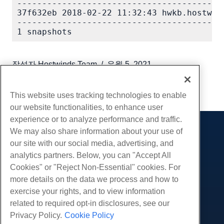
-----------------------------------------
37f632eb 2018-02-22 11:32:43 hwkb.hostwind
-----------------------------------------
작성자
Hostwinds Team
/
유월 5, 2021
부 URL
This website uses tracking technologies to enable
our website functionalities, to enhance user
experience or to analyze performance and traffic.
We may also share information about your use of
제품
our site with our social media, advertising, and
웹 호스팅
analytics partners. Below, you can "Accept All
서비스
비즈니스 호스팅
Cookies" or "Reject Non-Essential" cookies. For
웹 사이트 마이그레이션
more details on the data we process and how to
리셀러 호스팅
커뮤니티
exercise your rights, and to view information
화이트 라벨 리셀러
제품 문서
회사
related to required opt-in disclosures, see our
관리되는 리눅스 VPS
튜토리얼
Privacy Policy.
Cookie Policy
회사 소개
관리되지 않는 리눅스 VPS
적법한