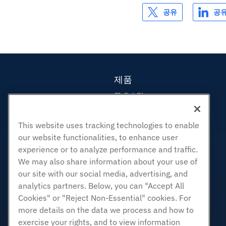
공유
공
제품
웹 호스팅
비즈니스 호스팅
리셀러 호스팅
This website uses tracking technologies to enable
our website functionalities, to enhance user
화이트 라벨 리셀러
experience or to analyze performance and traffic.
관리되는 리눅스 VPS
We may also share information about your use of
관리되지 않는 리눅스 VPS
our site with our social media, advertising, and
관리 창 VPS
analytics partners. Below, you can "Accept All
Cookies" or "Reject Non-Essential" cookies. For
관리되지 않는 Windows VPS
more details on the data we process and how to
클라우드 서버
exercise your rights, and to view information