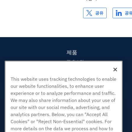
공유
공
제품
웹 호스팅
비즈니스 호스팅
리셀러 호스팅
This website uses tracking technologies to enable
our website functionalities, to enhance user
화이트 라벨 리셀러
experience or to analyze performance and traffic.
관리되는 리눅스 VPS
We may also share information about your use of
관리되지 않는 리눅스 VPS
our site with our social media, advertising, and
관리 창 VPS
analytics partners. Below, you can "Accept All
Cookies" or "Reject Non-Essential" cookies. For
관리되지 않는 Windows VPS
more details on the data we process and how to
클라우드 서버