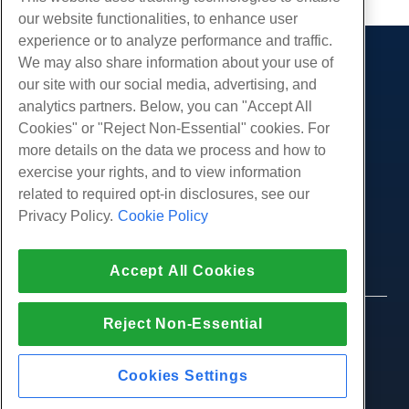
our website functionalities, to enhance user
experience or to analyze performance and traffic.
We may also share information about your use of
제품
our site with our social media, advertising, and
웹 호스팅
analytics partners. Below, you can "Accept All
서비스
비즈니스 호스팅
Cookies" or "Reject Non-Essential" cookies. For
웹 사이트 마이그레이션
more details on the data we process and how to
리셀러 호스팅
커뮤니티
exercise your rights, and to view information
화이트 라벨 리셀러
제품 문서
회사
related to required opt-in disclosures, see our
관리되는 리눅스 VPS
튜토리얼
Privacy Policy.
Cookie Policy
회사 소개
관리되지 않는 리눅스 VPS
적법한
블로그
문의하기
관리 창 VPS
서비스 약관
지원하다
데이터 센터
Accept All Cookies
관리되지 않는 Windows VPS
개인 정보 정책
프레스
우리와 함께 라이브 채팅
클라우드 서버
법 집행
제휴 프로그램
지원권을 엽니 다
Reject Non-Essential
© 2010-2026 Hostwinds, ㅏ HostPapa Inc. 회사.
로드 밸런서
제휴 계약
판권 소유.
우리에게 이메일 보내기
블록 스토리지
우리에게 전화하십시오 (888) 404-1279
Cookies Settings
개체 스토리지
SSL 인증서