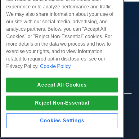
experience or to analyze performance and traffic.
We may also share information about your use of
제품
our site with our social media, advertising, and
웹 호스팅
analytics partners. Below, you can "Accept All
서비스
비즈니스 호스팅
Cookies" or "Reject Non-Essential" cookies. For
웹 사이트 마이그레이션
more details on the data we process and how to
리셀러 호스팅
커뮤니티
exercise your rights, and to view information
화이트 라벨 리셀러
제품 문서
회사
related to required opt-in disclosures, see our
관리되는 리눅스 VPS
튜토리얼
Privacy Policy.
Cookie Policy
회사 소개
관리되지 않는 리눅스 VPS
적법한
블로그
문의하기
관리 창 VPS
서비스 약관
지원하다
데이터 센터
Accept All Cookies
관리되지 않는 Windows VPS
개인 정보 정책
프레스
우리와 함께 라이브 채팅
클라우드 서버
법 집행
제휴 프로그램
지원권을 엽니 다
Reject Non-Essential
© 2010-2026 Hostwinds, ㅏ HostPapa Inc. 회사.
로드 밸런서
제휴 계약
판권 소유.
우리에게 이메일 보내기
블록 스토리지
우리에게 전화하십시오 (888) 404-1279
Cookies Settings
개체 스토리지
SSL 인증서