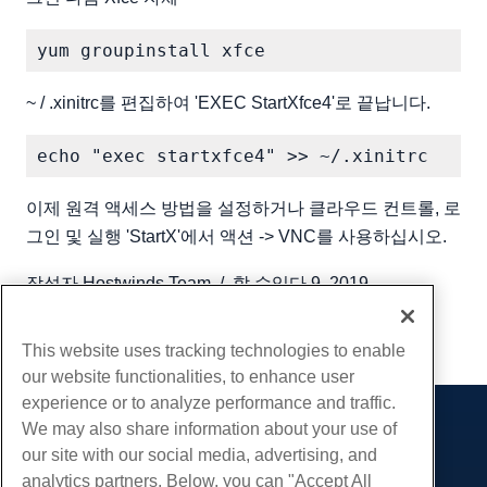
~ / .xinitrc를 편집하여 'EXEC StartXfce4'로 끝납니다.
이제 원격 액세스 방법을 설정하거나 클라우드 컨트롤, 로
그인 및 실행 'StartX'에서 액션 -> VNC를 사용하십시오.
작성자
Hostwinds Team
/
할 수있다 9, 2019
부 URL
This website uses tracking technologies to enable
our website functionalities, to enhance user
experience or to analyze performance and traffic.
We may also share information about your use of
제품
our site with our social media, advertising, and
웹 호스팅
analytics partners. Below, you can "Accept All