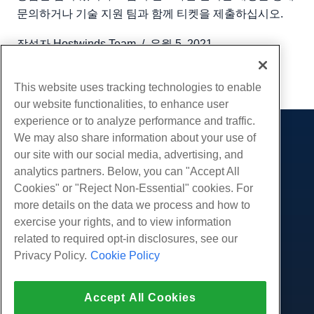
문의하거나 기술 지원 팀과 함께 티켓을 제출하십시오.
작성자
Hostwinds Team
/
유월 5, 2021
부 URL
This website uses tracking technologies to enable
our website functionalities, to enhance user
experience or to analyze performance and traffic.
We may also share information about your use of
제품
our site with our social media, advertising, and
웹 호스팅
analytics partners. Below, you can "Accept All
서비스
비즈니스 호스팅
Cookies" or "Reject Non-Essential" cookies. For
웹 사이트 마이그레이션
more details on the data we process and how to
리셀러 호스팅
커뮤니티
exercise your rights, and to view information
화이트 라벨 리셀러
제품 문서
회사
related to required opt-in disclosures, see our
관리되는 리눅스 VPS
튜토리얼
Privacy Policy.
Cookie Policy
회사 소개
관리되지 않는 리눅스 VPS
적법한
블로그
문의하기
관리 창 VPS
서비스 약관
지원하다
데이터 센터
Accept All Cookies
관리되지 않는 Windows VPS
개인 정보 정책