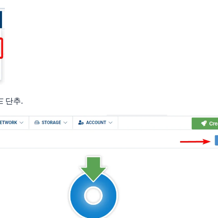
드
단추.