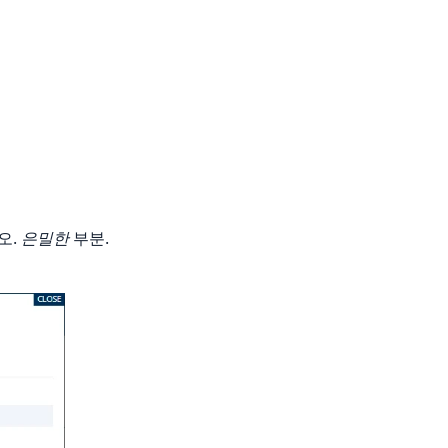
오.
은밀한
부분.