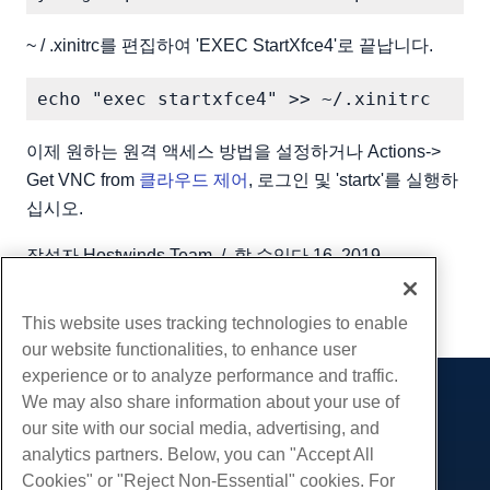
~ / .xinitrc를 편집하여 'EXEC StartXfce4'로 끝납니다.
이제 원하는 원격 액세스 방법을 설정하거나 Actions->
Get VNC from
클라우드 제어
, 로그인 및 'startx'를 실행하
십시오.
작성자
Hostwinds Team
/
할 수있다 16, 2019
부 URL
This website uses tracking technologies to enable
our website functionalities, to enhance user
experience or to analyze performance and traffic.
We may also share information about your use of
제품
our site with our social media, advertising, and
웹 호스팅
analytics partners. Below, you can "Accept All
서비스
비즈니스 호스팅
Cookies" or "Reject Non-Essential" cookies. For