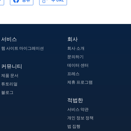
유
공유
부 URL
서비스
회사
웹 사이트 마이그레이션
회사 소개
문의하기
데이터 센터
커뮤니티
프레스
제품 문서
제휴 프로그램
튜토리얼
블로그
적법한
서비스 약관
개인 정보 정책
법 집행