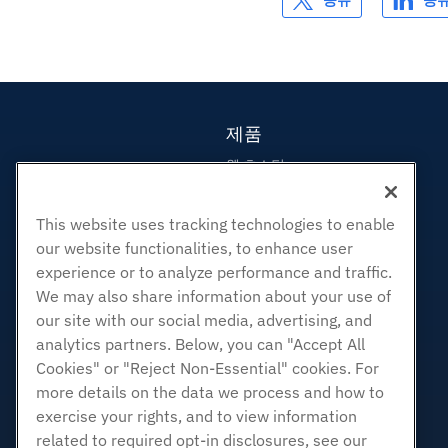
공유
공
제품
웹 호스팅
비즈니스 호스팅
리셀러 호스팅
This website uses tracking technologies to enable
our website functionalities, to enhance user
화이트 라벨 리셀러
experience or to analyze performance and traffic.
관리되는 리눅스 VPS
We may also share information about your use of
관리되지 않는 리눅스 VPS
our site with our social media, advertising, and
관리 창 VPS
analytics partners. Below, you can "Accept All
Cookies" or "Reject Non-Essential" cookies. For
관리되지 않는 Windows VPS
more details on the data we process and how to
클라우드 서버
exercise your rights, and to view information
로드 밸런서
related to required opt-in disclosures, see our