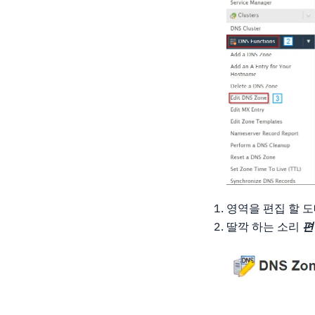
영역을 편집 할 
딸깍 하는 소리
편