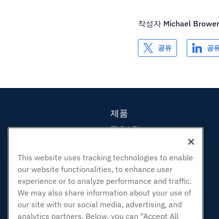
작성자
Michael Browe
공유
공
제품
웹 호스팅
비즈니스 호스팅
리셀러 호스팅
This website uses tracking technologies to enable
our website functionalities, to enhance user
화이트 라벨 리셀러
experience or to analyze performance and traffic.
관리되는 리눅스 VPS
We may also share information about your use of
관리되지 않는 리눅스 VPS
our site with our social media, advertising, and
관리 창 VPS
analytics partners. Below, you can "Accept All