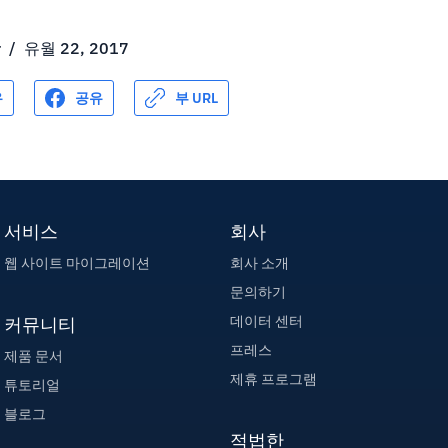
r
/
유월 22, 2017
유
공유
부 URL
서비스
회사
웹 사이트 마이그레이션
회사 소개
문의하기
데이터 센터
커뮤니티
프레스
제품 문서
제휴 프로그램
튜토리얼
블로그
적법한