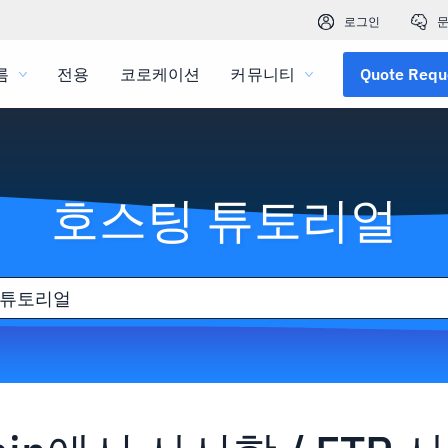
로그인
문
름
전용
코로케이션
커뮤니티
Quote Requ
호스팅 튜토리얼