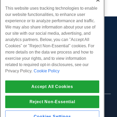
부 URL
This website uses tracking technologies to enable
our website functionalities, to enhance user
experience or to analyze performance and traffic.
We may also share information about your use of
제품
our site with our social media, advertising, and
웹 호스팅
analytics partners. Below, you can "Accept All
서비스
비즈니스 호스팅
Cookies" or "Reject Non-Essential" cookies. For
웹 사이트 마이그레이션
more details on the data we process and how to
리셀러 호스팅
커뮤니티
exercise your rights, and to view information
화이트 라벨 리셀러
제품 문서
회사
related to required opt-in disclosures, see our
관리되는 리눅스 VPS
튜토리얼
Privacy Policy.
Cookie Policy
회사 소개
관리되지 않는 리눅스 VPS
적법한
블로그
문의하기
관리 창 VPS
서비스 약관
지원하다
데이터 센터
Accept All Cookies
관리되지 않는 Windows VPS
개인 정보 정책
프레스
우리와 함께 라이브 채팅
클라우드 서버
법 집행
제휴 프로그램
지원권을 엽니 다
Reject Non-Essential
© 2010-2026 Hostwinds, ㅏ HostPapa Inc. 회사.
로드 밸런서
제휴 계약
판권 소유.
우리에게 이메일 보내기
블록 스토리지
우리에게 전화하십시오 (888) 404-1279
Cookies Settings