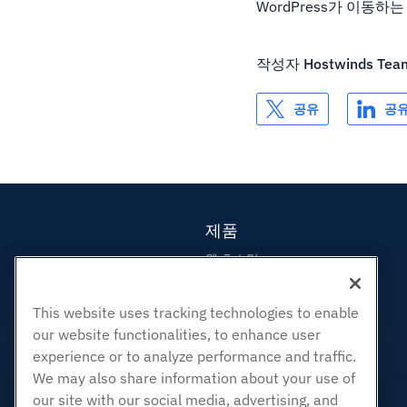
WordPress가 이동하
작성자
Hostwinds Tea
공유
공
제품
웹 호스팅
비즈니스 호스팅
리셀러 호스팅
This website uses tracking technologies to enable
our website functionalities, to enhance user
화이트 라벨 리셀러
experience or to analyze performance and traffic.
관리되는 리눅스 VPS
We may also share information about your use of
관리되지 않는 리눅스 VPS
our site with our social media, advertising, and