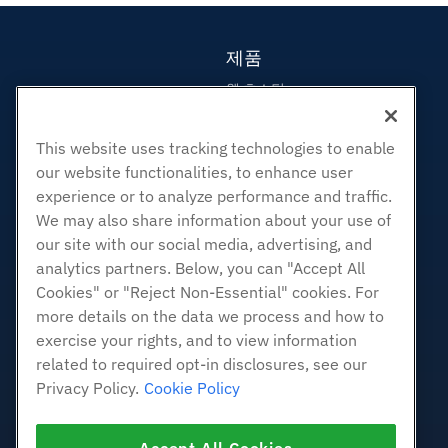
제품
웹 호스팅
비즈니스 호스팅
This website uses tracking technologies to enable
리셀러 호스팅
our website functionalities, to enhance user
화이트 라벨 리셀러
experience or to analyze performance and traffic.
관리되는 리눅스 VPS
We may also share information about your use of
관리되지 않는 리눅스 VPS
our site with our social media, advertising, and
관리 창 VPS
analytics partners. Below, you can "Accept All
Cookies" or "Reject Non-Essential" cookies. For
관리되지 않는 Windows VPS
more details on the data we process and how to
클라우드 서버
exercise your rights, and to view information
로드 밸런서
related to required opt-in disclosures, see our
블록 스토리지
Privacy Policy.
Cookie Policy
개체 스토리지
SSL 인증서