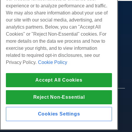
experience or to analyze performance and traffic.
We may also share information about your use of
제품
our site with our social media, advertising, and
웹 호스팅
analytics partners. Below, you can "Accept All
서비스
비즈니스 호스팅
Cookies" or "Reject Non-Essential" cookies. For
웹 사이트 마이그레이션
more details on the data we process and how to
리셀러 호스팅
커뮤니티
exercise your rights, and to view information
화이트 라벨 리셀러
제품 문서
회사
related to required opt-in disclosures, see our
관리되는 리눅스 VPS
튜토리얼
Privacy Policy.
Cookie Policy
회사 소개
관리되지 않는 리눅스 VPS
적법한
블로그
문의하기
관리 창 VPS
서비스 약관
지원하다
데이터 센터
Accept All Cookies
관리되지 않는 Windows VPS
개인 정보 정책
프레스
우리와 함께 라이브 채팅
클라우드 서버
법 집행
제휴 프로그램
지원권을 엽니 다
Reject Non-Essential
© 2010-2026 Hostwinds, ㅏ HostPapa Inc. 회사.
로드 밸런서
제휴 계약
판권 소유.
우리에게 이메일 보내기
블록 스토리지
우리에게 전화하십시오 (888) 404-1279
Cookies Settings
개체 스토리지
SSL 인증서