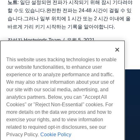
노트
: 일단 설정되면 전파가 시작되기 위해 잠시 기다려야
할 수도 있습니다.완전한 전파는 24-48 시간이 걸릴 수 있
습니다.그러나 일부 위치에 1 시간 또는 2 시간 이내에 올
바르게 가리 키기 시작하는 기록을 알아야합니다.
작성자
Hostwinds Team
/
유월 5, 2021
부 URL
This website uses tracking technologies to enable
our website functionalities, to enhance user
experience or to analyze performance and traffic.
We may also share information about your use of
제품
our site with our social media, advertising, and
웹 호스팅
analytics partners. Below, you can "Accept All
서비스
비즈니스 호스팅
Cookies" or "Reject Non-Essential" cookies. For
웹 사이트 마이그레이션
more details on the data we process and how to
리셀러 호스팅
커뮤니티
exercise your rights, and to view information
화이트 라벨 리셀러
제품 문서
회사
related to required opt-in disclosures, see our
관리되는 리눅스 VPS
튜토리얼
Privacy Policy.
Cookie Policy
회사 소개
관리되지 않는 리눅스 VPS
적법한