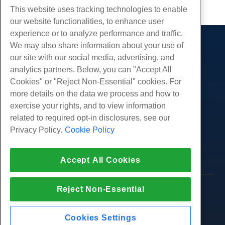
This website uses tracking technologies to enable
our website functionalities, to enhance user
experience or to analyze performance and traffic.
We may also share information about your use of
제품
our site with our social media, advertising, and
웹 호스팅
analytics partners. Below, you can "Accept All
서비스
비즈니스 호스팅
Cookies" or "Reject Non-Essential" cookies. For
웹 사이트 마이그레이션
more details on the data we process and how to
리셀러 호스팅
커뮤니티
exercise your rights, and to view information
화이트 라벨 리셀러
제품 문서
회사
related to required opt-in disclosures, see our
관리되는 리눅스 VPS
튜토리얼
Privacy Policy.
Cookie Policy
회사 소개
관리되지 않는 리눅스 VPS
적법한
블로그
문의하기
관리 창 VPS
서비스 약관
지원하다
데이터 센터
Accept All Cookies
관리되지 않는 Windows VPS
개인 정보 정책
프레스
우리와 함께 라이브 채팅
클라우드 서버
법 집행
제휴 프로그램
지원권을 엽니 다
Reject Non-Essential
© 2010-2026 Hostwinds, ㅏ HostPapa Inc. 회사.
로드 밸런서
제휴 계약
판권 소유.
우리에게 이메일 보내기
블록 스토리지
우리에게 전화하십시오 (888) 404-1279
Cookies Settings
개체 스토리지