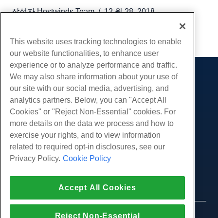
작성자
Hostwinds Team
/
12 월 28, 2018
부 URL
This website uses tracking technologies to enable
our website functionalities, to enhance user
experience or to analyze performance and traffic.
We may also share information about your use of
제품
our site with our social media, advertising, and
웹 호스팅
analytics partners. Below, you can "Accept All
서비스
비즈니스 호스팅
Cookies" or "Reject Non-Essential" cookies. For
웹 사이트 마이그레이션
more details on the data we process and how to
리셀러 호스팅
커뮤니티
exercise your rights, and to view information
화이트 라벨 리셀러
제품 문서
회사
related to required opt-in disclosures, see our
관리되는 리눅스 VPS
튜토리얼
Privacy Policy.
Cookie Policy
회사 소개
관리되지 않는 리눅스 VPS
적법한
블로그
문의하기
관리 창 VPS
서비스 약관
지원하다
데이터 센터
Accept All Cookies
관리되지 않는 Windows VPS
개인 정보 정책
프레스
우리와 함께 라이브 채팅
클라우드 서버
법 집행
제휴 프로그램
지원권을 엽니 다
Reject Non-Essential
© 2010-2026 Hostwinds, ㅏ HostPapa Inc. 회사.