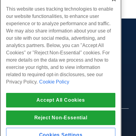
부 URL
This website uses tracking technologies to enable
our website functionalities, to enhance user
experience or to analyze performance and traffic.
We may also share information about your use of
제품
our site with our social media, advertising, and
웹 호스팅
analytics partners. Below, you can "Accept All
서비스
비즈니스 호스팅
Cookies" or "Reject Non-Essential" cookies. For
웹 사이트 마이그레이션
more details on the data we process and how to
리셀러 호스팅
커뮤니티
exercise your rights, and to view information
화이트 라벨 리셀러
제품 문서
회사
related to required opt-in disclosures, see our
관리되는 리눅스 VPS
튜토리얼
Privacy Policy.
Cookie Policy
회사 소개
관리되지 않는 리눅스 VPS
적법한
블로그
문의하기
관리 창 VPS
서비스 약관
지원하다
데이터 센터
Accept All Cookies
관리되지 않는 Windows VPS
개인 정보 정책
프레스
우리와 함께 라이브 채팅
클라우드 서버
법 집행
제휴 프로그램
지원권을 엽니 다
Reject Non-Essential
© 2010-2026 Hostwinds, ㅏ HostPapa Inc. 회사.
로드 밸런서
제휴 계약
판권 소유.
우리에게 이메일 보내기
블록 스토리지
우리에게 전화하십시오 (888) 404-1279
Cookies Settings