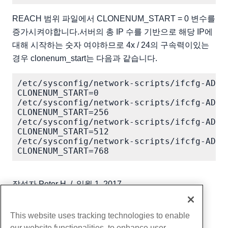
REACH 범위 파일에서 CLONENUM_START = 0 변수를
증가시켜야합니다.서버의 총 IP 수를 기반으로 해당 IP에
대해 시작하는 숫자 여야하므로 4x / 24의 구속력이있는
경우 clonenum_start는 다음과 같습니다.
/etc/sysconfig/network-scripts/ifcfg-ADAPT
CLONENUM_START=0

/etc/sysconfig/network-scripts/ifcfg-ADAPT
CLONENUM_START=256

/etc/sysconfig/network-scripts/ifcfg-ADAPT
CLONENUM_START=512

/etc/sysconfig/network-scripts/ifcfg-ADAPT
작성자
Peter H
/
일월 1, 2017
부 URL
This website uses tracking technologies to enable
our website functionalities, to enhance user