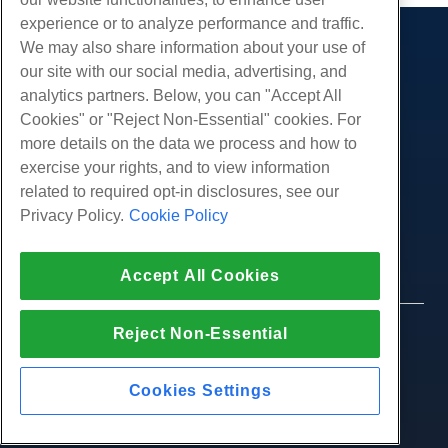
experience or to analyze performance and traffic.
We may also share information about your use of
제품
our site with our social media, advertising, and
웹 호스팅
analytics partners. Below, you can "Accept All
서비스
비즈니스 호스팅
Cookies" or "Reject Non-Essential" cookies. For
웹 사이트 마이그레이션
more details on the data we process and how to
리셀러 호스팅
커뮤니티
exercise your rights, and to view information
화이트 라벨 리셀러
제품 문서
회사
related to required opt-in disclosures, see our
관리되는 리눅스 VPS
튜토리얼
Privacy Policy.
Cookie Policy
회사 소개
관리되지 않는 리눅스 VPS
적법한
블로그
문의하기
관리 창 VPS
서비스 약관
지원하다
데이터 센터
Accept All Cookies
관리되지 않는 Windows VPS
개인 정보 정책
프레스
우리와 함께 라이브 채팅
클라우드 서버
법 집행
제휴 프로그램
지원권을 엽니 다
Reject Non-Essential
© 2010-2026 Hostwinds, ㅏ HostPapa Inc. 회사.
로드 밸런서
제휴 계약
판권 소유.
우리에게 이메일 보내기
블록 스토리지
우리에게 전화하십시오 (888) 404-1279
Cookies Settings
개체 스토리지
SSL 인증서