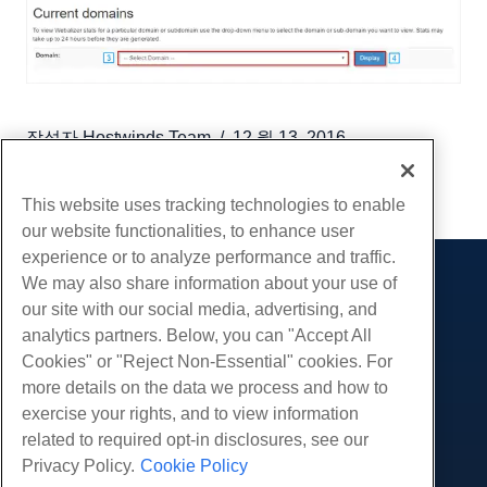
작성자
Hostwinds Team
/
12 월 13, 2016
부 URL
This website uses tracking technologies to enable
our website functionalities, to enhance user
experience or to analyze performance and traffic.
We may also share information about your use of
제품
our site with our social media, advertising, and
웹 호스팅
analytics partners. Below, you can "Accept All
서비스
비즈니스 호스팅
Cookies" or "Reject Non-Essential" cookies. For
웹 사이트 마이그레이션
more details on the data we process and how to
리셀러 호스팅
커뮤니티
exercise your rights, and to view information
화이트 라벨 리셀러
제품 문서
회사
related to required opt-in disclosures, see our
관리되는 리눅스 VPS
튜토리얼
Privacy Policy.
Cookie Policy
회사 소개
관리되지 않는 리눅스 VPS
적법한
블로그