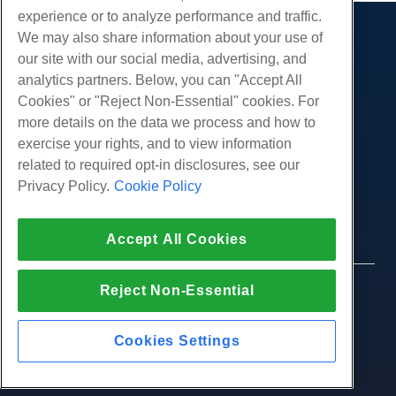
experience or to analyze performance and traffic.
We may also share information about your use of
제품
our site with our social media, advertising, and
웹 호스팅
analytics partners. Below, you can "Accept All
서비스
비즈니스 호스팅
Cookies" or "Reject Non-Essential" cookies. For
웹 사이트 마이그레이션
more details on the data we process and how to
리셀러 호스팅
커뮤니티
exercise your rights, and to view information
화이트 라벨 리셀러
제품 문서
회사
related to required opt-in disclosures, see our
관리되는 리눅스 VPS
튜토리얼
Privacy Policy.
Cookie Policy
회사 소개
관리되지 않는 리눅스 VPS
적법한
블로그
문의하기
관리 창 VPS
서비스 약관
지원하다
데이터 센터
Accept All Cookies
관리되지 않는 Windows VPS
개인 정보 정책
프레스
우리와 함께 라이브 채팅
클라우드 서버
법 집행
제휴 프로그램
지원권을 엽니 다
Reject Non-Essential
© 2010-2026 Hostwinds, ㅏ HostPapa Inc. 회사.
로드 밸런서
제휴 계약
판권 소유.
우리에게 이메일 보내기
블록 스토리지
우리에게 전화하십시오 (888) 404-1279
Cookies Settings
개체 스토리지
SSL 인증서