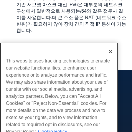
기존 서브넷 마스크 대신 IPv6은 대부분의 네트워크
구성에서 일반적으로 사용되는/64와 같은 접두사 길
이를 사용합니다.더 큰 주소 풀은 NAT (네트워크 주소
변환)가 필요하지 않아 장치 간의 직접 IP 통신이 가능
합니다.
작성자
Hostwinds Team
/
구월 17, 2024
부 URL
This website uses tracking technologies to enable
our website functionalities, to enhance user
experience or to analyze performance and traffic.
We may also share information about your use of
제품
our site with our social media, advertising, and
웹 호스팅
analytics partners. Below, you can "Accept All
서비스
비즈니스 호스팅
Cookies" or "Reject Non-Essential" cookies. For
웹 사이트 마이그레이션
more details on the data we process and how to
리셀러 호스팅
커뮤니티
exercise your rights, and to view information
화이트 라벨 리셀러
제품 문서
회사
related to required opt-in disclosures, see our
관리되는 리눅스 VPS
튜토리얼
Privacy Policy.
Cookie Policy