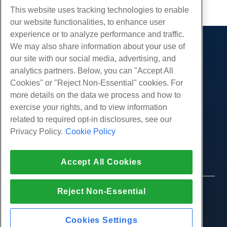
부 URL
This website uses tracking technologies to enable
our website functionalities, to enhance user
experience or to analyze performance and traffic.
We may also share information about your use of
제품
our site with our social media, advertising, and
웹 호스팅
analytics partners. Below, you can "Accept All
서비스
비즈니스 호스팅
Cookies" or "Reject Non-Essential" cookies. For
웹 사이트 마이그레이션
more details on the data we process and how to
리셀러 호스팅
커뮤니티
exercise your rights, and to view information
화이트 라벨 리셀러
제품 문서
회사
related to required opt-in disclosures, see our
관리되는 리눅스 VPS
튜토리얼
Privacy Policy.
Cookie Policy
회사 소개
관리되지 않는 리눅스 VPS
적법한
블로그
문의하기
관리 창 VPS
서비스 약관
지원하다
데이터 센터
Accept All Cookies
관리되지 않는 Windows VPS
개인 정보 정책
프레스
우리와 함께 라이브 채팅
클라우드 서버
법 집행
제휴 프로그램
지원권을 엽니 다
Reject Non-Essential
© 2010-2026 Hostwinds, ㅏ HostPapa Inc. 회사.
로드 밸런서
제휴 계약
판권 소유.
우리에게 이메일 보내기
블록 스토리지
우리에게 전화하십시오 (888) 404-1279
Cookies Settings
개체 스토리지