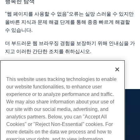
행복한 탐색
"웹 페이지를 사용할 수 없음"오류는 실망 스러울 수 있지만
올바른 지식과 문제 해결 단계를 통해 종종 빠르게 해결할
수 있습니다.
더 부드러운 웹 브라우징 경험을 보장하기 위해 인내심을 가
지고 이러한 간단한 조치를 취하십시오.
작성자
Hostwinds Team
/
십월 18, 2023
부 URL
This website uses tracking technologies to enable
our website functionalities, to enhance user
experience or to analyze performance and traffic.
We may also share information about your use of
제품
our site with our social media, advertising, and
웹 호스팅
analytics partners. Below, you can "Accept All
서비스
비즈니스 호스팅
Cookies" or "Reject Non-Essential" cookies. For
웹 사이트 마이그레이션
more details on the data we process and how to
리셀러 호스팅
커뮤니티
exercise your rights, and to view information